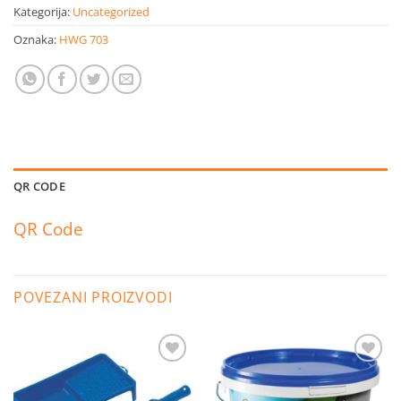
Kategorija:
Uncategorized
Oznaka:
HWG 703
QR CODE
QR Code
POVEZANI PROIZVODI
Dodaj
Dodaj
na
na
listu
listu