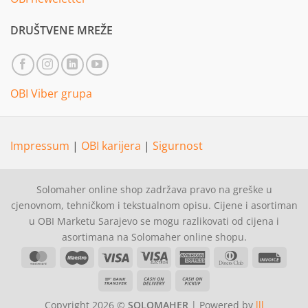
DRUŠTVENE MREŽE
OBI Viber grupa
Impressum
|
OBI karijera
|
Sigurnost
Solomaher online shop zadržava pravo na greške u
cjenovnom, tehničkom i tekstualnom opisu. Cijene i asortiman
u OBI Marketu Sarajevo se mogu razlikovati od cijena i
asortimana na Solomaher online shopu.
MasterCard
Maestro
Visa
Visa
American
Dinners
Invoi
Electron
Express
Club
Bank
Cash
Cash
Transfer
On
on
Copyright 2026 ©
SOLOMAHER
| Powered by
lll