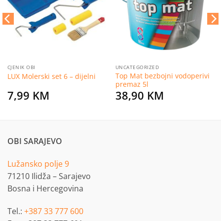
želja
želja
CJENIK OBI
UNCATEGORIZED
Top Mat bezbojni vodoperivi
LUX Molerski set 6 – dijelni
premaz 5l
7,99
KM
38,90
KM
OBI SARAJEVO
Lužansko polje 9
71210 Ilidža – Sarajevo
Bosna i Hercegovina
Tel.:
+387 33 777 600