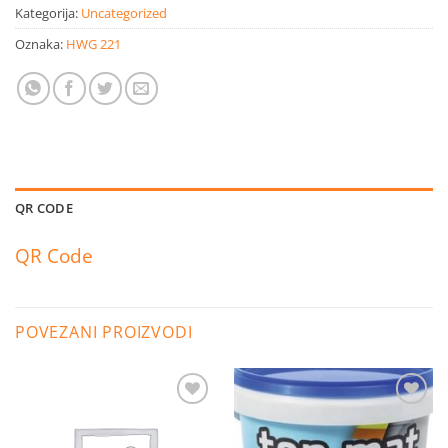
Kategorija:
Uncategorized
Oznaka:
HWG 221
QR CODE
QR Code
POVEZANI PROIZVODI
Dodaj
Dodaj
na
na
listu
listu