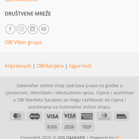
DRUŠTVENE MREŽE
OBI Viber grupa
Impressum
|
OBI karijera
|
Sigurnost
Solomaher online shop zadržava pravo na greške u
cjenovnom, tehničkom i tekstualnom opisu. Cijene i asortiman
u OBI Marketu Sarajevo se mogu razlikovati od cijena i
asortimana na Solomaher online shopu.
MasterCard
Maestro
Visa
Visa
American
Dinners
Invoi
Electron
Express
Club
Bank
Cash
Cash
Transfer
On
on
Copyright 2026 ©
SOLOMAHER
| Powered by
lll