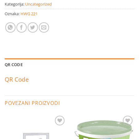
Kategorija:
Uncategorized
Oznaka:
HWG 221
QR CODE
QR Code
POVEZANI PROIZVODI
Dodaj
Dodaj
na
na
listu
listu