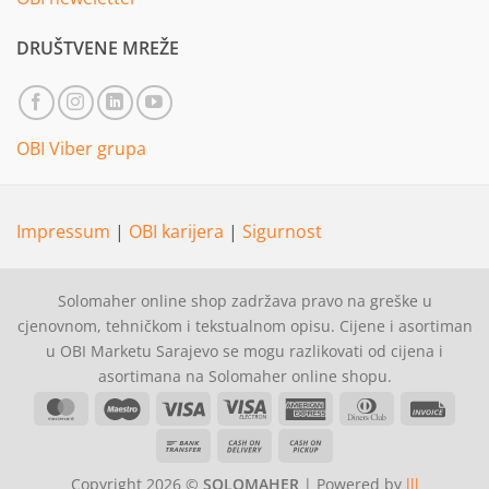
DRUŠTVENE MREŽE
OBI Viber grupa
Impressum
|
OBI karijera
|
Sigurnost
Solomaher online shop zadržava pravo na greške u
cjenovnom, tehničkom i tekstualnom opisu. Cijene i asortiman
u OBI Marketu Sarajevo se mogu razlikovati od cijena i
asortimana na Solomaher online shopu.
MasterCard
Maestro
Visa
Visa
American
Dinners
Invoi
Electron
Express
Club
Bank
Cash
Cash
Transfer
On
on
Copyright 2026 ©
SOLOMAHER
| Powered by
lll