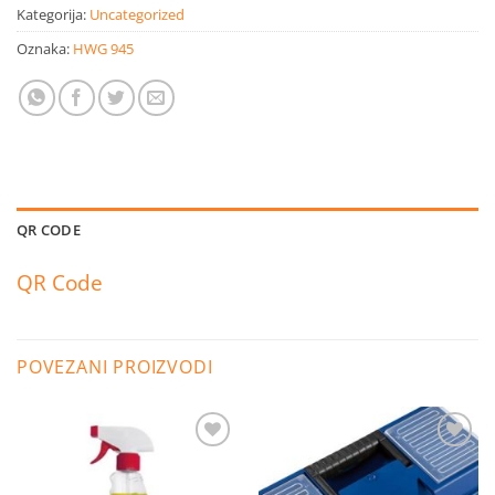
Kategorija:
Uncategorized
Oznaka:
HWG 945
QR CODE
QR Code
POVEZANI PROIZVODI
Dodaj
Dodaj
na
na
listu
listu