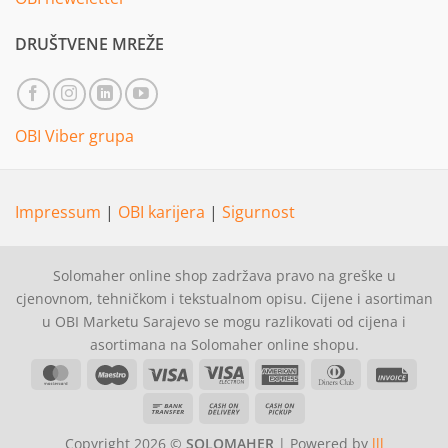
DRUŠTVENE MREŽE
OBI Viber grupa
Impressum
|
OBI karijera
|
Sigurnost
Solomaher online shop zadržava pravo na greške u
cjenovnom, tehničkom i tekstualnom opisu. Cijene i asortiman
u OBI Marketu Sarajevo se mogu razlikovati od cijena i
asortimana na Solomaher online shopu.
MasterCard
Maestro
Visa
Visa
American
Dinners
Invoi
Electron
Express
Club
Bank
Cash
Cash
Transfer
On
on
Copyright 2026 ©
SOLOMAHER
| Powered by
lll