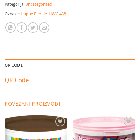
Kategorija:
Uncategorized
Oznake:
Happy People
,
HWG 438
QR CODE
QR Code
POVEZANI PROIZVODI
Dodaj
Dodaj
na
na
listu
listu