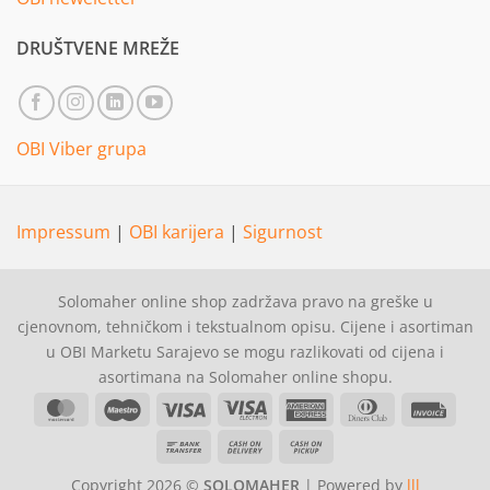
DRUŠTVENE MREŽE
OBI Viber grupa
Impressum
|
OBI karijera
|
Sigurnost
Solomaher online shop zadržava pravo na greške u
cjenovnom, tehničkom i tekstualnom opisu. Cijene i asortiman
u OBI Marketu Sarajevo se mogu razlikovati od cijena i
asortimana na Solomaher online shopu.
MasterCard
Maestro
Visa
Visa
American
Dinners
Invoi
Electron
Express
Club
Bank
Cash
Cash
Transfer
On
on
Copyright 2026 ©
SOLOMAHER
| Powered by
lll