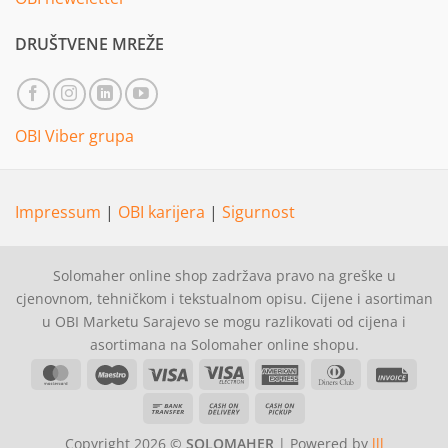
DRUŠTVENE MREŽE
OBI Viber grupa
Impressum
|
OBI karijera
|
Sigurnost
Solomaher online shop zadržava pravo na greške u
cjenovnom, tehničkom i tekstualnom opisu. Cijene i asortiman
u OBI Marketu Sarajevo se mogu razlikovati od cijena i
asortimana na Solomaher online shopu.
MasterCard
Maestro
Visa
Visa
American
Dinners
Invoi
Electron
Express
Club
Bank
Cash
Cash
Transfer
On
on
Copyright 2026 ©
SOLOMAHER
| Powered by
lll