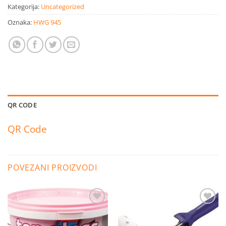
Kategorija:
Uncategorized
Oznaka:
HWG 945
QR CODE
QR Code
POVEZANI PROIZVODI
Dodaj
Dodaj
na
na
listu
listu