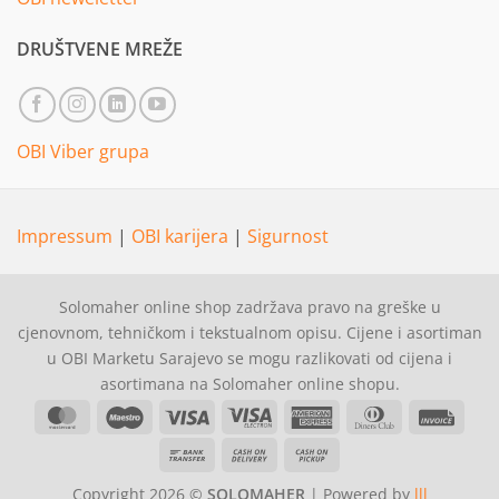
DRUŠTVENE MREŽE
OBI Viber grupa
Impressum
|
OBI karijera
|
Sigurnost
Solomaher online shop zadržava pravo na greške u
cjenovnom, tehničkom i tekstualnom opisu. Cijene i asortiman
u OBI Marketu Sarajevo se mogu razlikovati od cijena i
asortimana na Solomaher online shopu.
MasterCard
Maestro
Visa
Visa
American
Dinners
Invoi
Electron
Express
Club
Bank
Cash
Cash
Transfer
On
on
Copyright 2026 ©
SOLOMAHER
| Powered by
lll