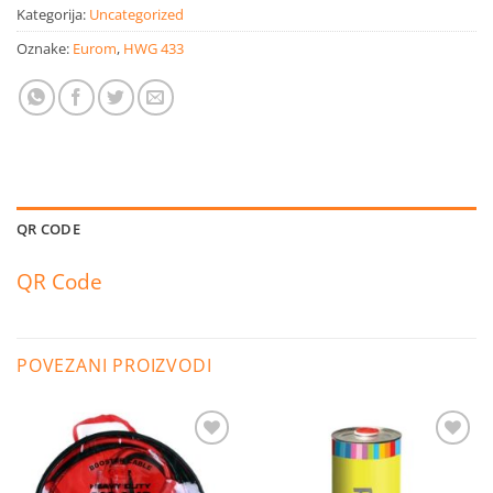
Kategorija:
Uncategorized
Oznake:
Eurom
,
HWG 433
QR CODE
QR Code
POVEZANI PROIZVODI
Dodaj
Dodaj
na
na
listu
listu