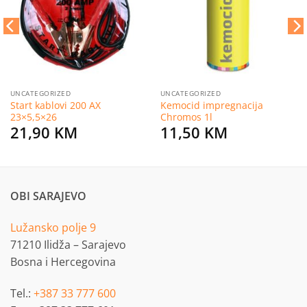
želja
želja
UNCATEGORIZED
UNCATEGORIZED
Start kablovi 200 AX
Kemocid impregnacija
23×5,5×26
Chromos 1l
21,90
KM
11,50
KM
OBI SARAJEVO
Lužansko polje 9
71210 Ilidža – Sarajevo
Bosna i Hercegovina
Tel.:
+387 33 777 600