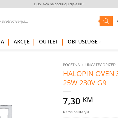
DOSTAVA na području cijele BiH!
JA
AKCIJE
OUTLET
OBI USLUGE
POČETNA
/
UNCATEGORIZED
HALOPIN OVEN 
Dodaj
25W 230V G9
na
listu
želja
7,30
KM
Nema na stanju