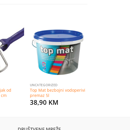
Dodaj
Dodaj
na
na
listu
listu
želja
želja
UNCATEGORIZED
jak od
Top Mat bezbojni vodoperivi
8 cm
premaz 5l
38,90
KM
DRUŠTVENE MREŽE