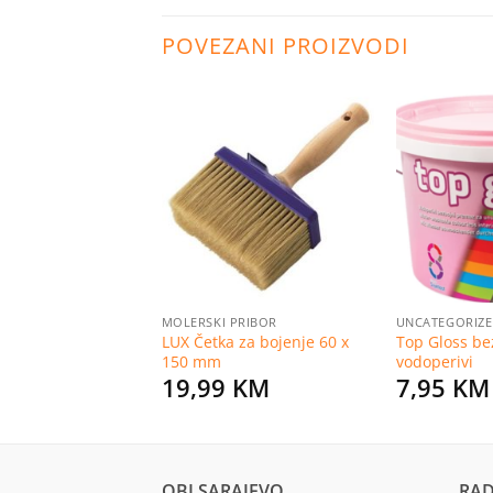
POVEZANI PROIZVODI
Dodaj
Dodaj
na
na
listu
listu
želja
želja
 KUPATILO
MOLERSKI PRIBOR
UNCATEGORIZ
LO SDS+
LUX Četka za bojenje 60 x
Top Gloss bez
M
150 mm
vodoperivi
KM
19,99
KM
7,95
KM
OBI SARAJEVO
RAD