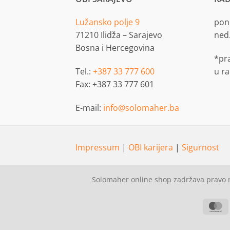
Lužansko polje 9
pon.
71210 Ilidža – Sarajevo
ned
Bosna i Hercegovina
*pr
Tel.:
+387 33 777 600
u r
Fax: +387 33 777 601
E-mail:
info@solomaher.ba
Impressum
|
OBI karijera
|
Sigurnost
Solomaher online shop zadržava pravo n
M