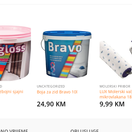
Dodaj
Dodaj
na
na
listu
listu
želja
želja
ED
UNCATEGORIZED
MOLERSKI PRIBOR
bojni sjajni
LUX Molerski val
Boja za zid Bravo 10l
mikrovlakana 1
24,90
KM
9,99
KM
NO VRIJEME
OBI USLUGE