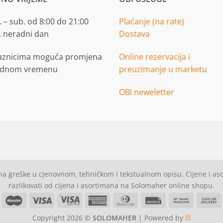
 – sub. od 8:00 do 21:00
Plaćanje (na rate)
. neradni dan
Dostava
aznicima moguća promjena
Online rezervacija i
adnom vremenu
preuzimanje u marketu
OBI neweletter
a greške u cjenovnom, tehničkom i tekstualnom opisu. Cijene i a
razlikovati od cijena i asortimana na Solomaher online shopu.
asterCard
Maestro
Visa
Visa
American
Dinners
Invoice
Bank
C
Electron
Express
Club
Transfer
Copyright 2026 ©
SOLOMAHER
| Powered by
lll
D