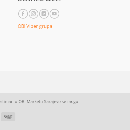
OBI Viber grupa
sortiman u OBI Marketu Sarajevo se mogu
ash
Cash
On
on
elivery
Pickup