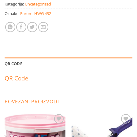
Kategorija:
Uncategorized
Oznake:
Eurom
,
HWG 432
QR CODE
QR Code
POVEZANI PROIZVODI
Dodaj
Dodaj
na
na
listu
listu