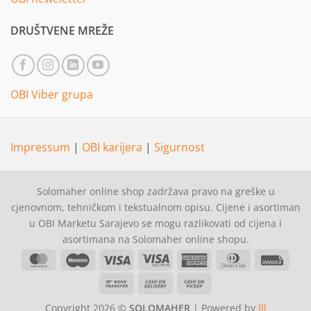
DRUŠTVENE MREŽE
OBI Viber grupa
Impressum
|
OBI karijera
|
Sigurnost
Solomaher online shop zadržava pravo na greške u
cjenovnom, tehničkom i tekstualnom opisu. Cijene i asortiman
u OBI Marketu Sarajevo se mogu razlikovati od cijena i
asortimana na Solomaher online shopu.
MasterCard
Maestro
Visa
Visa
American
Dinners
Invoi
Electron
Express
Club
Bank
Cash
Cash
Transfer
On
on
Copyright 2026 ©
SOLOMAHER
| Powered by
lll