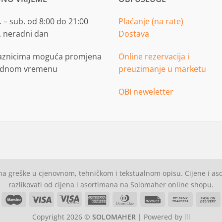
 – sub. od 8:00 do 21:00
Plaćanje (na rate)
. neradni dan
Dostava
aznicima moguća promjena
Online rezervacija i
adnom vremenu
preuzimanje u marketu
OBI neweletter
a greške u cjenovnom, tehničkom i tekstualnom opisu. Cijene i a
razlikovati od cijena i asortimana na Solomaher online shopu.
asterCard
Maestro
Visa
Visa
American
Dinners
Invoice
Bank
C
Electron
Express
Club
Transfer
Copyright 2026 ©
SOLOMAHER
| Powered by
lll
D