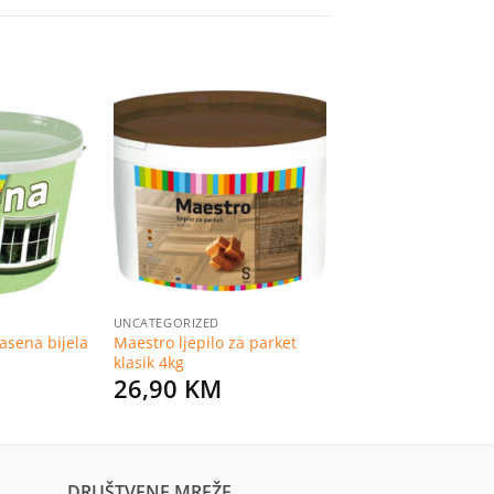
Dodaj
Dodaj
na
na
listu
listu
želja
želja
UNCATEGORIZED
asena bijela
Maestro ljepilo za parket
klasik 4kg
26,90
KM
DRUŠTVENE MREŽE