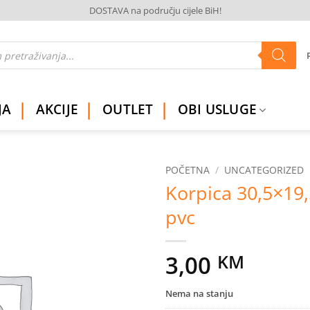
DOSTAVA na području cijele BiH!
JA
AKCIJE
OUTLET
OBI USLUGE
POČETNA
/
UNCATEGORIZED
Korpica 30,5×19
Dodaj
pvc
na
listu
želja
3,00
KM
Nema na stanju