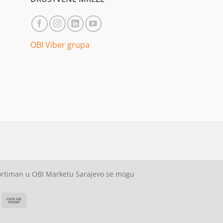
OBI Viber grupa
sortiman u OBI Marketu Sarajevo se mogu
ash
Cash
On
on
elivery
Pickup