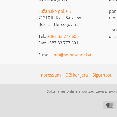
Lužansko polje 9
pon.
71210 Ilidža – Sarajevo
ned
Bosna i Hercegovina
*pr
Tel.:
+387 33 777 600
u r
Fax: +387 33 777 601
E-mail:
info@solomaher.ba
Impressum
|
OBI karijera
|
Sigurnost
Solomaher online shop zadržava pravo n
M