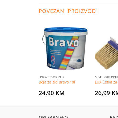
POVEZANI PROIZVODI
Dodaj
Dodaj
na
na
listu
listu
želja
želja
RIZED
UNCATEGORIZED
MOLERSKI PRI
 bezbojni sjajni
Boja za zid Bravo 10l
LUX Četka za
i
KM
24,90
KM
26,99
K
OBI SARAJEVO
RAD