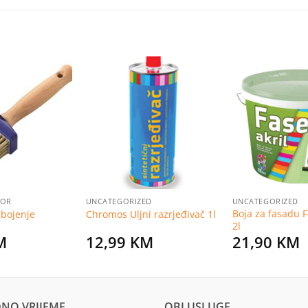
Dodaj
Dodaj
na
na
listu
listu
želja
želja
BOR
UNCATEGORIZED
UNCATEGORIZED
Boja za fasadu F
 bojenje
Chromos Uljni razrjeđivač 1l
2l
M
12,99
KM
21,90
KM
NO VRIJEME
OBI USLUGE