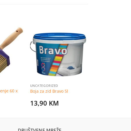
Dodaj
Dodaj
na
na
listu
listu
želja
želja
UNCATEGORIZED
enje 60 x
Boja za zid Bravo 5l
13,90
KM
DRUŠTVENE MREŽE