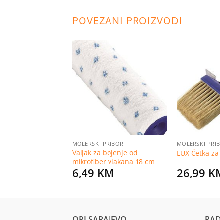
POVEZANI PROIZVODI
Dodaj
Dodaj
na
na
listu
listu
želja
želja
 KUPATILO
MOLERSKI PRIBOR
MOLERSKI PRI
LO SDS+
Valjak za bojenje od
LUX Četka za
M
mikrofiber vlakana 18 cm
KM
6,49
KM
26,99
K
OBI SARAJEVO
RAD