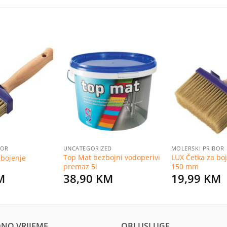
Dodaj
Dodaj
na
na
listu
listu
želja
želja
BOR
UNCATEGORIZED
MOLERSKI PRIBOR
Top Mat bezbojni vodoperivi
LUX Četka za boj
 bojenje
premaz 5l
150 mm
M
38,90
KM
19,99
KM
NO VRIJEME
OBI USLUGE