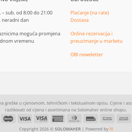
 – sub. od 8:00 do 21:00
Plaćanje (na rate)
. neradni dan
Dostava
aznicima moguća promjena
Online rezervacija i
adnom vremenu
preuzimanje u marketu
OBI neweletter
a greške u cjenovnom, tehničkom i tekstualnom opisu. Cijene i a
razlikovati od cijena i asortimana na Solomaher online shopu.
asterCard
Maestro
Visa
Visa
American
Dinners
Invoice
Bank
C
Electron
Express
Club
Transfer
Copyright 2026 ©
SOLOMAHER
| Powered by
lll
D