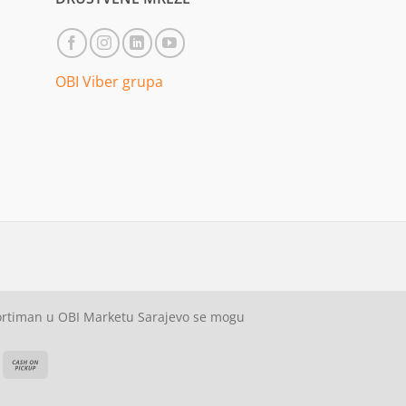
OBI Viber grupa
sortiman u OBI Marketu Sarajevo se mogu
ash
Cash
On
on
elivery
Pickup