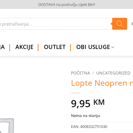
DOSTAVA na području cijele BiH!
JA
AKCIJE
OUTLET
OBI USLUGE
POČETNA
/
UNCATEGORIZED
Lopte Neopren 
Dodaj
na
listu
9,95
KM
želja
Nema na stanju
EAN:
4008332751030