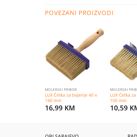
POVEZANI PROIZVODI
Dodaj
Dodaj
na
na
listu
listu
želja
želja
RIZED
MOLERSKI PRIBOR
MOLERSKI PRI
 bezbojni sjajni
LUX Četka za bojenje 40 x
LUX Četka za
i
140 mm
100 mm
KM
16,99
KM
10,59
K
OBI SARAJEVO
RAD