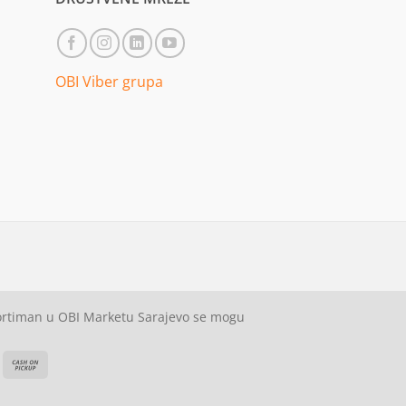
OBI Viber grupa
sortiman u OBI Marketu Sarajevo se mogu
ash
Cash
On
on
elivery
Pickup