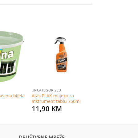
Dodaj
Dodaj
na
na
listu
listu
želja
želja
UNCATEGORIZED
asena bijela
Atas PLAK mlijeko za
instrument tablu 750ml
11,90
KM
DRUŠTVENE MREŽE