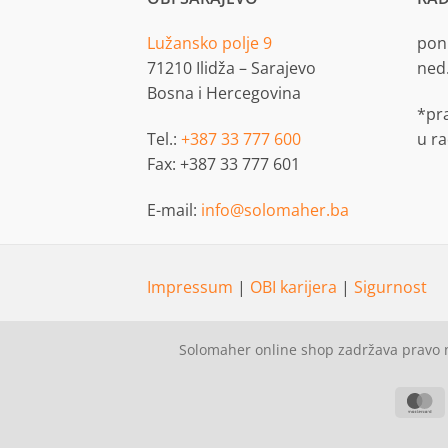
Lužansko polje 9
pon.
71210 Ilidža – Sarajevo
ned
Bosna i Hercegovina
*pr
Tel.:
+387 33 777 600
u r
Fax: +387 33 777 601
E-mail:
info@solomaher.ba
Impressum
|
OBI karijera
|
Sigurnost
Solomaher online shop zadržava pravo n
M