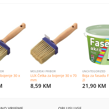
Dodaj
Dodaj
na
na
listu
listu
želja
želja
BOR
MOLERSKI PRIBOR
UNCATEGORIZED
 bojenje 30 x
LUX Četka za bojenje 30 x 70
Boja za fasadu F
mm
2l
M
8,59
KM
21,90
KM
NO VRIJEME
OBI USLUGE