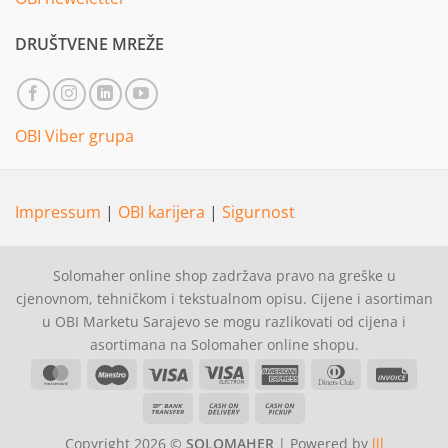
DRUŠTVENE MREŽE
OBI Viber grupa
Impressum
|
OBI karijera
|
Sigurnost
Solomaher online shop zadržava pravo na greške u
cjenovnom, tehničkom i tekstualnom opisu. Cijene i asortiman
u OBI Marketu Sarajevo se mogu razlikovati od cijena i
asortimana na Solomaher online shopu.
MasterCard
Maestro
Visa
Visa
American
Dinners
Invoi
Electron
Express
Club
Bank
Cash
Cash
Transfer
On
on
Copyright 2026 ©
SOLOMAHER
| Powered by
lll