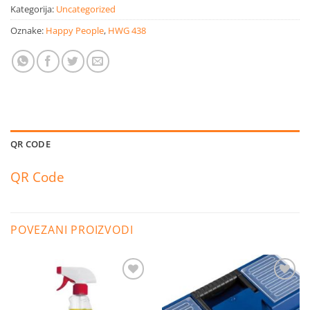
Kategorija:
Uncategorized
Oznake:
Happy People
,
HWG 438
QR CODE
QR Code
POVEZANI PROIZVODI
Dodaj
Dodaj
na
na
listu
listu