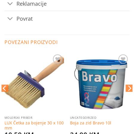
Reklamacije
Povrat
POVEZANI PROIZVODI
Dodaj
Dodaj
na
na
listu
listu
želja
želja
MOLERSKI PRIBOR
UNCATEGORIZED
LUX Četka za bojenje 30 x 100
Boja za zid Bravo 10l
mm