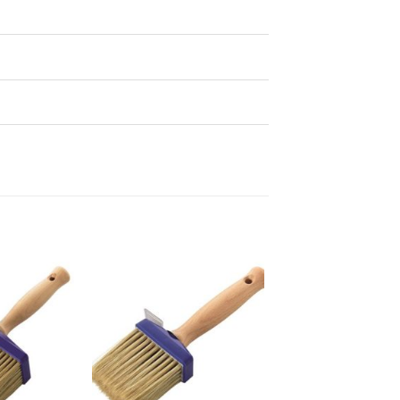
Dodaj
Dodaj
na
na
listu
listu
želja
želja