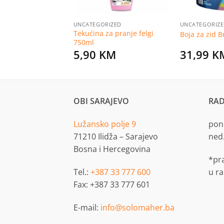
RIZED
UNCATEGORIZED
UNCATEGORIZ
ezbojni vodoperivi
Tekućina za pranje felgi
Boja za zid B
85l
750ml
KM
5,90
KM
31,99
K
OBI SARAJEVO
RAD
Lužansko polje 9
pon.
71210 Ilidža – Sarajevo
ned
Bosna i Hercegovina
*pr
Tel.:
+387 33 777 600
u r
Fax: +387 33 777 601
E-mail:
info@solomaher.ba