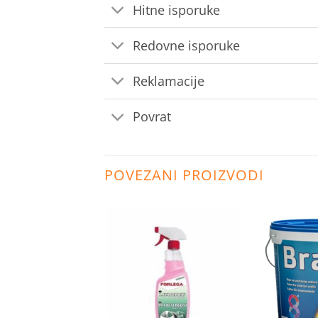
Hitne isporuke
Redovne isporuke
Reklamacije
Povrat
POVEZANI PROIZVODI
Dodaj
Dodaj
na
na
listu
listu
želja
želja