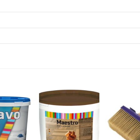
Dodaj
Dodaj
na
na
listu
listu
želja
želja