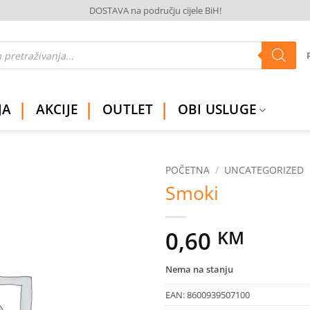
DOSTAVA na području cijele BiH!
JA
AKCIJE
OUTLET
OBI USLUGE
POČETNA
/
UNCATEGORIZED
Smoki
Dodaj
na
listu
0,60
KM
želja
Nema na stanju
EAN:
8600939507100