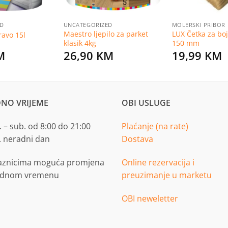
ED
UNCATEGORIZED
MOLERSKI PRIBOR
Maestro ljepilo za parket
LUX Četka za boj
ravo 15l
klasik 4kg
150 mm
M
26,90
KM
19,99
KM
NO VRIJEME
OBI USLUGE
 – sub. od 8:00 do 21:00
Plaćanje (na rate)
. neradni dan
Dostava
aznicima moguća promjena
Online rezervacija i
adnom vremenu
preuzimanje u marketu
OBI neweletter