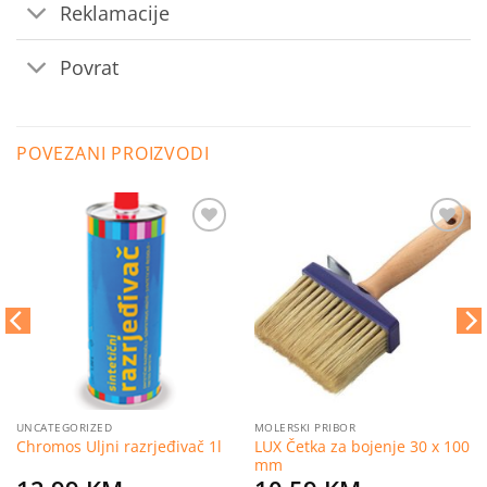
Reklamacije
Povrat
POVEZANI PROIZVODI
Dodaj
Dodaj
na
na
listu
listu
želja
želja
UNCATEGORIZED
MOLERSKI PRIBOR
LUX Četka za bojenje 30 x 100
Chromos Uljni razrjeđivač 1l
mm