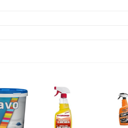
Dodaj
Dodaj
na
na
listu
listu
želja
želja