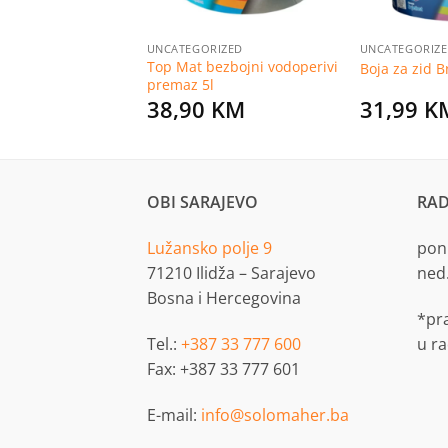
RIZED
UNCATEGORIZED
UNCATEGORIZ
Top Mat bezbojni vodoperivi
d Bravo 5l
Boja za zid B
premaz 5l
KM
38,90
KM
31,99
K
OBI SARAJEVO
RAD
Lužansko polje 9
pon.
71210 Ilidža – Sarajevo
ned
Bosna i Hercegovina
*pr
Tel.:
+387 33 777 600
u r
Fax: +387 33 777 601
E-mail:
info@solomaher.ba