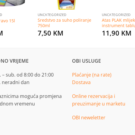
ED
UNCATEGORIZED
UNCATEGORIZED
Sredstvo za suho poliranje
Atas PLAK mlijek
ravo 15l
750ml
instrument tabl
M
7,50
KM
11,90
KM
NO VRIJEME
OBI USLUGE
 – sub. od 8:00 do 21:00
Plaćanje (na rate)
. neradni dan
Dostava
aznicima moguća promjena
Online rezervacija i
adnom vremenu
preuzimanje u marketu
OBI neweletter