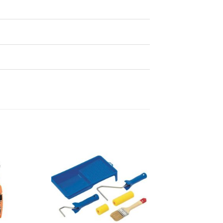
Dodaj
Dodaj
na
na
listu
listu
želja
želja