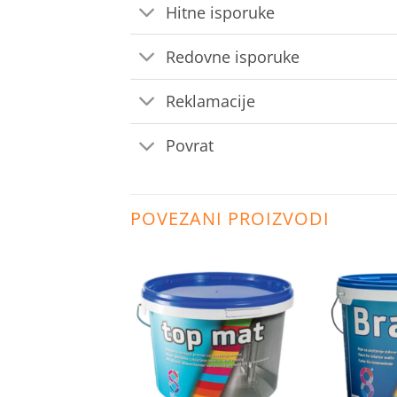
Hitne isporuke
Redovne isporuke
Reklamacije
Povrat
POVEZANI PROIZVODI
Dodaj
Dodaj
na
na
listu
listu
želja
želja