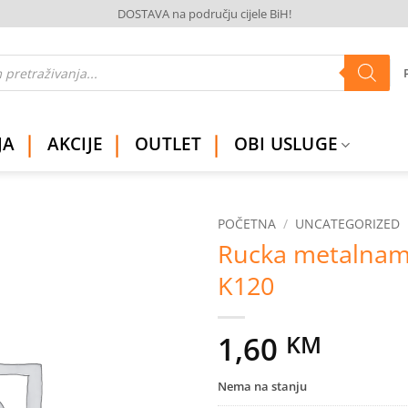
DOSTAVA na području cijele BiH!
JA
AKCIJE
OUTLET
OBI USLUGE
POČETNA
/
UNCATEGORIZED
Rucka metalnam
Dodaj
K120
na
listu
želja
1,60
KM
Nema na stanju