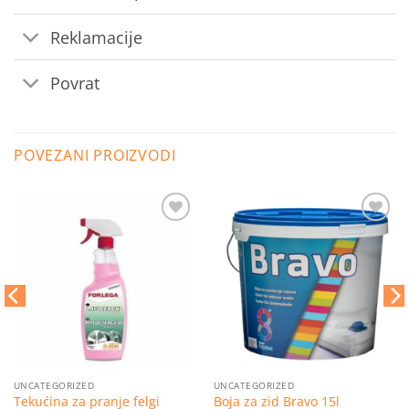
Reklamacije
Povrat
POVEZANI PROIZVODI
Dodaj
Dodaj
na
na
listu
listu
želja
želja
UNCATEGORIZED
UNCATEGORIZED
Tekućina za pranje felgi
Boja za zid Bravo 15l