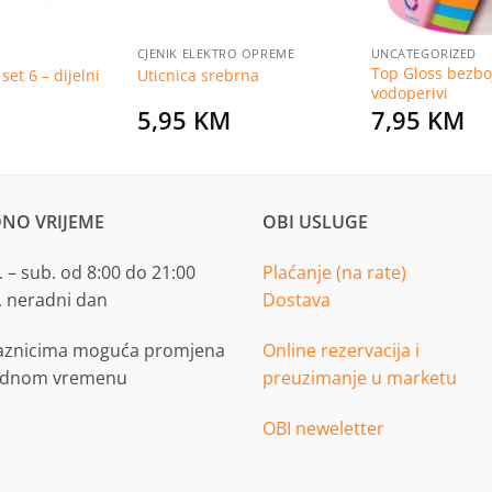
CJENIK ELEKTRO OPREME
UNCATEGORIZED
Top Gloss bezboj
set 6 – dijelni
Uticnica srebrna
vodoperivi
5,95
KM
7,95
KM
NO VRIJEME
OBI USLUGE
 – sub. od 8:00 do 21:00
Plaćanje (na rate)
. neradni dan
Dostava
aznicima moguća promjena
Online rezervacija i
adnom vremenu
preuzimanje u marketu
OBI neweletter