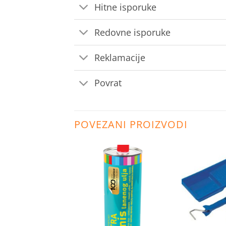
Hitne isporuke
Redovne isporuke
Reklamacije
Povrat
POVEZANI PROIZVODI
Dodaj
Dodaj
na
na
listu
listu
želja
želja