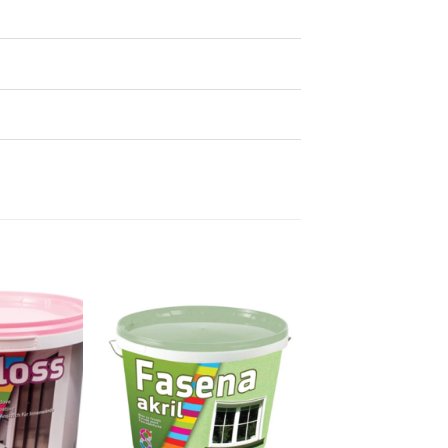
Dodaj
Dodaj
na
na
listu
listu
želja
želja