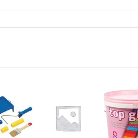
Dodaj
Dodaj
na
na
listu
listu
želja
želja