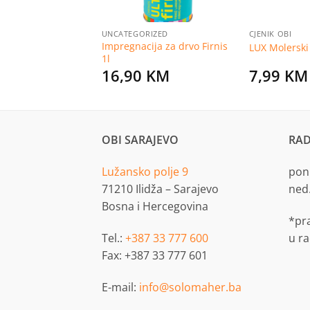
RIZED
UNCATEGORIZED
CJENIK OBI
za suho poliranje
Impregnacija za drvo Firnis
LUX Molerski 
1l
KM
16,90
KM
7,99
KM
OBI SARAJEVO
RAD
Lužansko polje 9
pon.
71210 Ilidža – Sarajevo
ned
Bosna i Hercegovina
*pr
Tel.:
+387 33 777 600
u r
Fax: +387 33 777 601
E-mail:
info@solomaher.ba