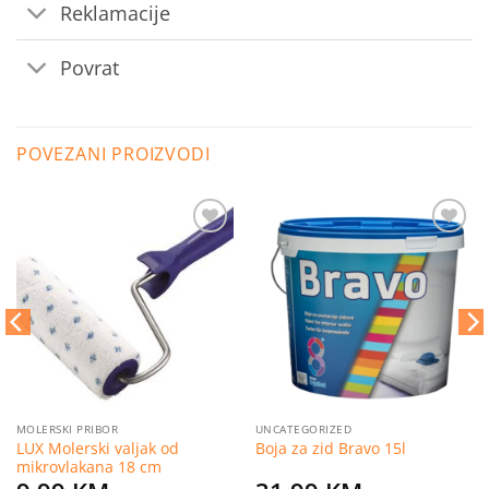
Reklamacije
Povrat
POVEZANI PROIZVODI
Dodaj
Dodaj
na
na
listu
listu
želja
želja
MOLERSKI PRIBOR
UNCATEGORIZED
LUX Molerski valjak od
Boja za zid Bravo 15l
mikrovlakana 18 cm