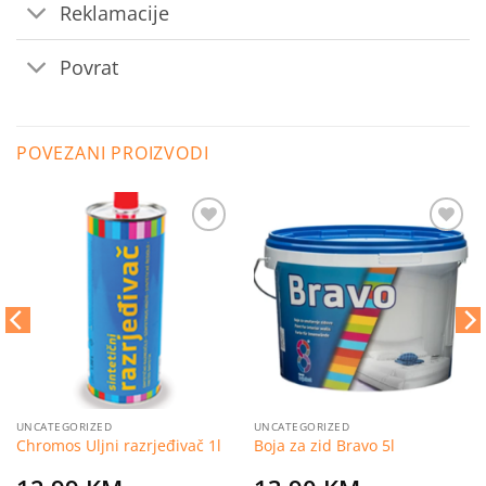
Reklamacije
Povrat
POVEZANI PROIZVODI
Dodaj
Dodaj
na
na
listu
listu
želja
želja
UNCATEGORIZED
UNCATEGORIZED
Chromos Uljni razrjeđivač 1l
Boja za zid Bravo 5l