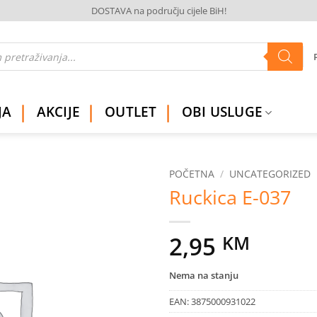
DOSTAVA na području cijele BiH!
JA
AKCIJE
OUTLET
OBI USLUGE
POČETNA
/
UNCATEGORIZED
Ruckica E-037
Dodaj
na
listu
2,95
KM
želja
Nema na stanju
EAN:
3875000931022