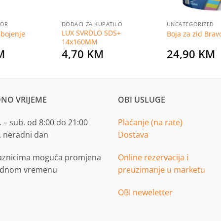
BOR
DODACI ZA KUPATILO
UNCATEGORIZED
LUX SVRDLO SDS+
 bojenje
Boja za zid Brav
14x160MM
M
4,70
KM
24,90
KM
NO VRIJEME
OBI USLUGE
 – sub. od 8:00 do 21:00
Plaćanje (na rate)
. neradni dan
Dostava
aznicima moguća promjena
Online rezervacija i
adnom vremenu
preuzimanje u marketu
OBI neweletter