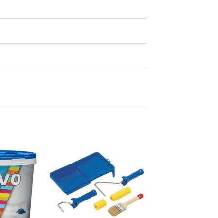
Dodaj
Dodaj
na
na
listu
listu
želja
želja