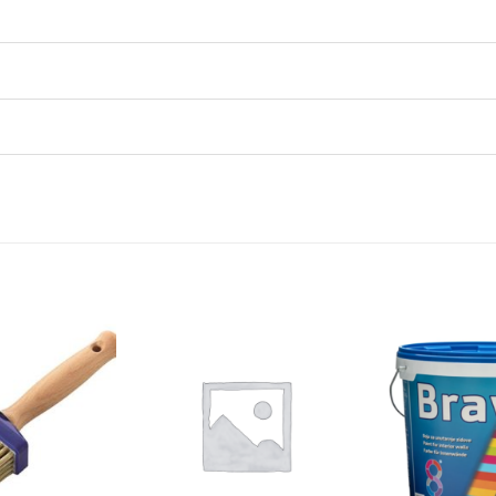
Dodaj
Dodaj
na
na
listu
listu
želja
želja