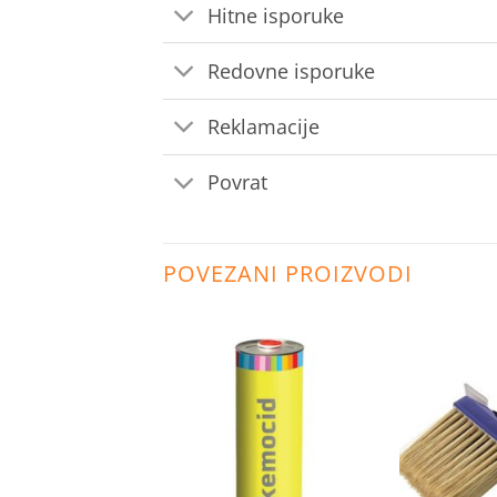
Hitne isporuke
Redovne isporuke
Reklamacije
Povrat
POVEZANI PROIZVODI
Dodaj
Dodaj
na
na
listu
listu
želja
želja