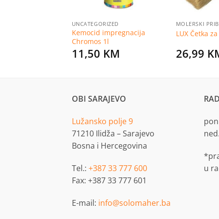
EKTRO OPREME
UNCATEGORIZED
MOLERSKI PRI
Kemocid impregnacija
srebrna
LUX Četka za
Chromos 1l
KM
11,50
KM
26,99
K
OBI SARAJEVO
RAD
Lužansko polje 9
pon.
71210 Ilidža – Sarajevo
ned
Bosna i Hercegovina
*pr
Tel.:
+387 33 777 600
u r
Fax: +387 33 777 601
E-mail:
info@solomaher.ba