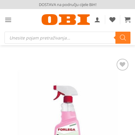
Skip
DOSTAVA na području cijele BiH!
to
content
Products
search
Dodaj
na
listu
želja