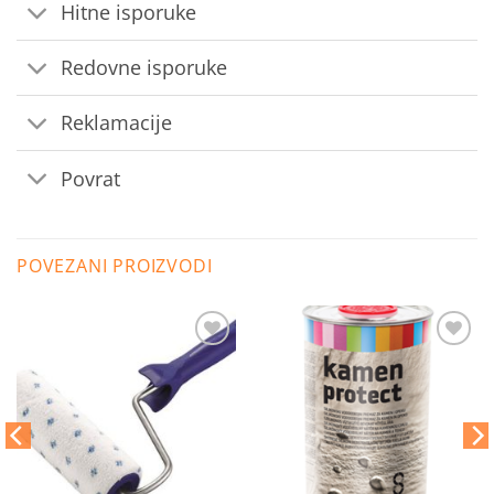
Hitne isporuke
Redovne isporuke
Reklamacije
Povrat
POVEZANI PROIZVODI
Dodaj
Dodaj
na
na
listu
listu
želja
želja