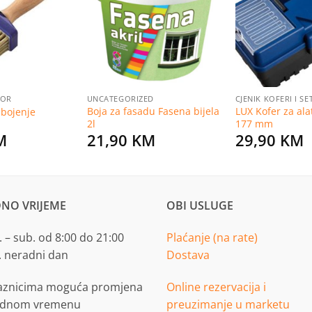
na
na
listu
listu
želja
želja
BOR
UNCATEGORIZED
CJENIK KOFERI I S
Boja za fasadu Fasena bijela
LUX Kofer za ala
 bojenje
2l
177 mm
M
21,90
KM
29,90
KM
NO VRIJEME
OBI USLUGE
 – sub. od 8:00 do 21:00
Plaćanje (na rate)
. neradni dan
Dostava
aznicima moguća promjena
Online rezervacija i
adnom vremenu
preuzimanje u marketu