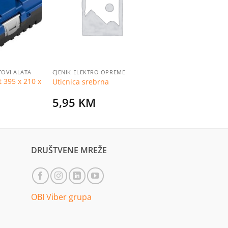
na
na
listu
listu
želja
želja
ETOVI ALATA
CJENIK ELEKTRO OPREME
t 395 x 210 x
Uticnica srebrna
5,95
KM
DRUŠTVENE MREŽE
OBI Viber grupa