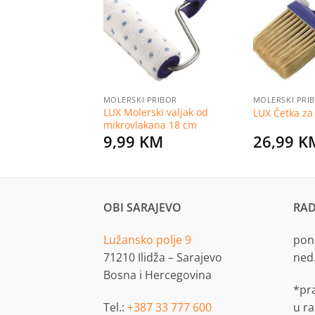
na
na
listu
listu
želja
želja
PRIBOR
MOLERSKI PRIBOR
MOLERSKI PRI
ski valjak od
LUX Molerski valjak od
LUX Četka za
kana 25 cm
mikrovlakana 18 cm
KM
9,99
KM
26,99
K
OBI SARAJEVO
RAD
Lužansko polje 9
pon.
71210 Ilidža – Sarajevo
ned
Bosna i Hercegovina
*pr
Tel.:
+387 33 777 600
u r