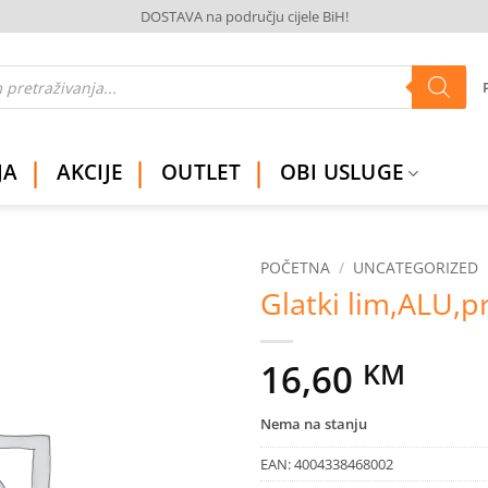
DOSTAVA na području cijele BiH!
JA
AKCIJE
OUTLET
OBI USLUGE
POČETNA
/
UNCATEGORIZED
Glatki lim,ALU,p
Dodaj
na
listu
16,60
KM
želja
Nema na stanju
EAN:
4004338468002