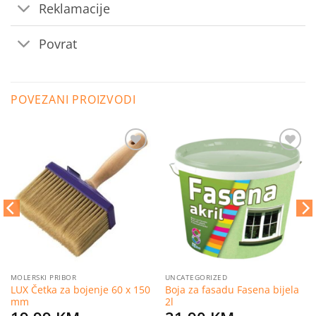
Reklamacije
Povrat
POVEZANI PROIZVODI
Dodaj
Dodaj
na
na
listu
listu
želja
želja
MOLERSKI PRIBOR
UNCATEGORIZED
LUX Četka za bojenje 60 x 150
Boja za fasadu Fasena bijela
mm
2l