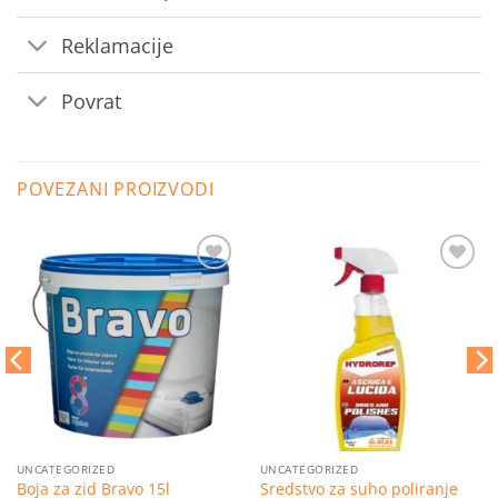
Reklamacije
Povrat
POVEZANI PROIZVODI
Dodaj
Dodaj
na
na
listu
listu
želja
želja
UNCATEGORIZED
UNCATEGORIZED
Sredstvo za suho poliranje
Boja za zid Bravo 15l