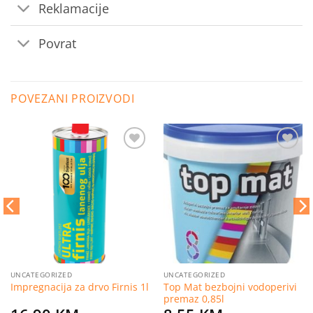
Reklamacije
Povrat
POVEZANI PROIZVODI
Dodaj
Dodaj
na
na
listu
listu
želja
želja
UNCATEGORIZED
UNCATEGORIZED
Top Mat bezbojni vodoperivi
Impregnacija za drvo Firnis 1l
premaz 0,85l