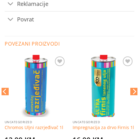
Reklamacije
Povrat
POVEZANI PROIZVODI
Dodaj
Dodaj
na
na
listu
listu
želja
želja
UNCATEGORIZED
UNCATEGORIZED
Chromos Uljni razrjeđivač 1l
Impregnacija za drvo Firnis 1l