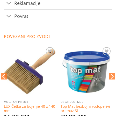
Reklamacije
Povrat
POVEZANI PROIZVODI
Dodaj
Dodaj
na
na
listu
listu
želja
želja
MOLERSKI PRIBOR
UNCATEGORIZED
LUX Četka za bojenje 40 x 140
Top Mat bezbojni vodoperivi
mm
premaz 5l