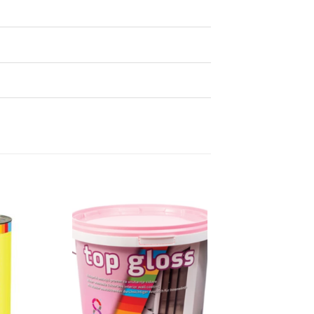
Dodaj
Dodaj
na
na
listu
listu
želja
želja