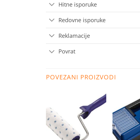
Hitne isporuke
Redovne isporuke
Reklamacije
Povrat
POVEZANI PROIZVODI
Dodaj
Dodaj
na
na
listu
listu
želja
želja