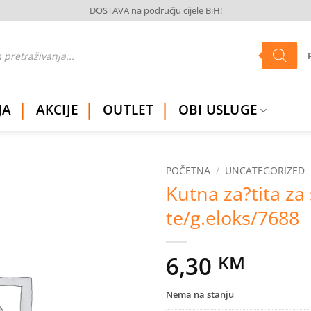
DOSTAVA na području cijele BiH!
JA
AKCIJE
OUTLET
OBI USLUGE
POČETNA
/
UNCATEGORIZED
Kutna za?tita za
Dodaj
te/g.eloks/7688
na
listu
želja
6,30
KM
Nema na stanju