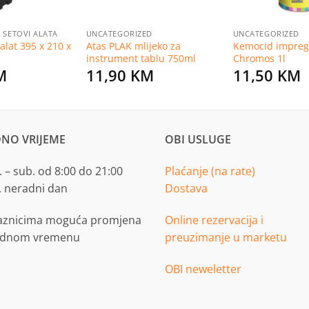
I SETOVI ALATA
UNCATEGORIZED
UNCATEGORIZED
alat 395 x 210 x
Atas PLAK mlijeko za
Kemocid impreg
instrument tablu 750ml
Chromos 1l
M
11,90
KM
11,50
KM
NO VRIJEME
OBI USLUGE
 – sub. od 8:00 do 21:00
Plaćanje (na rate)
. neradni dan
Dostava
aznicima moguća promjena
Online rezervacija i
adnom vremenu
preuzimanje u marketu
OBI neweletter