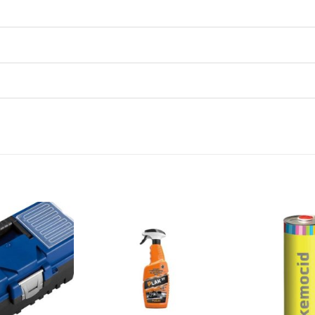
Dodaj
Dodaj
na
na
listu
listu
želja
želja