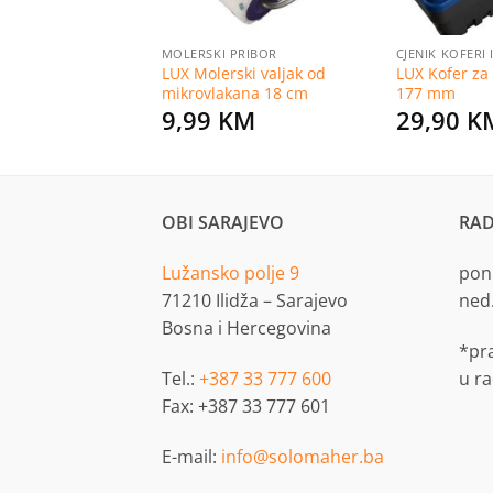
MOLERSKI PRIBOR
CJENIK KOFERI 
LUX Molerski valjak od
LUX Kofer za 
ki set 6 – dijelni
mikrovlakana 18 cm
177 mm
KM
9,99
KM
29,90
K
OBI SARAJEVO
RAD
Lužansko polje 9
pon.
71210 Ilidža – Sarajevo
ned
Bosna i Hercegovina
*pr
Tel.:
+387 33 777 600
u r
Fax: +387 33 777 601
E-mail:
info@solomaher.ba