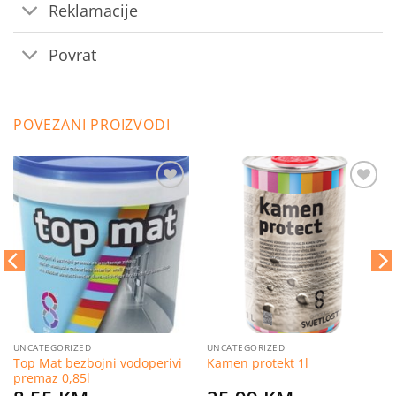
Reklamacije
Povrat
POVEZANI PROIZVODI
Dodaj
Dodaj
na
na
listu
listu
želja
želja
UNCATEGORIZED
UNCATEGORIZED
Top Mat bezbojni vodoperivi
Kamen protekt 1l
premaz 0,85l