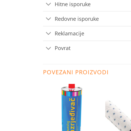
Hitne isporuke
Redovne isporuke
Reklamacije
Povrat
POVEZANI PROIZVODI
Dodaj
Dodaj
na
na
listu
listu
želja
želja