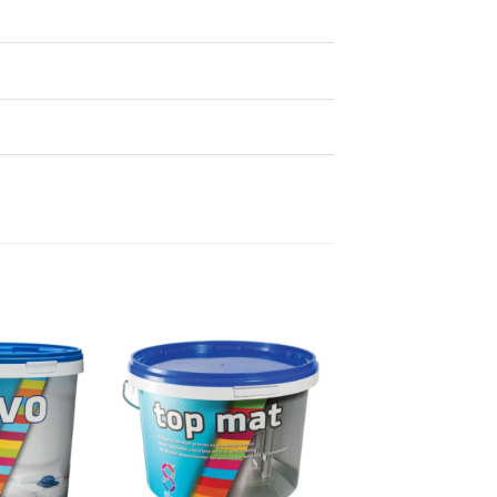
Dodaj
Dodaj
na
na
listu
listu
želja
želja