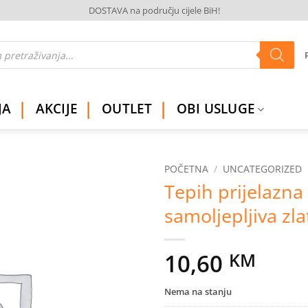
DOSTAVA na području cijele BiH!
JA
AKCIJE
OUTLET
OBI USLUGE
POČETNA
/
UNCATEGORIZED
Tepih prijelazna
Dodaj
samoljepljiva zla
na
listu
želja
10,60
KM
Nema na stanju