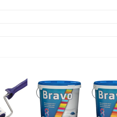
Dodaj
Dodaj
na
na
listu
listu
želja
želja