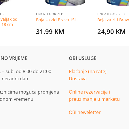
BOR
UNCATEGORIZED
UNCATEGORIZED
valjak od
Boja za zid Bravo 15l
Boja za zid Brav
a 18 cm
31,99
KM
24,90
KM
NO VRIJEME
OBI USLUGE
 – sub. od 8:00 do 21:00
Plaćanje (na rate)
. neradni dan
Dostava
aznicima moguća promjena
Online rezervacija i
adnom vremenu
preuzimanje u marketu
OBI neweletter