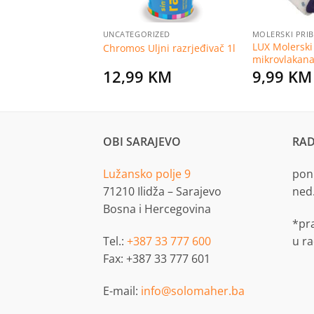
UNCATEGORIZED
MOLERSKI PRI
LUX Molerski 
ki set 6 – dijelni
Chromos Uljni razrjeđivač 1l
mikrovlakan
KM
12,99
KM
9,99
KM
OBI SARAJEVO
RAD
Lužansko polje 9
pon.
71210 Ilidža – Sarajevo
ned
Bosna i Hercegovina
*pr
Tel.:
+387 33 777 600
u r
Fax: +387 33 777 601
E-mail:
info@solomaher.ba