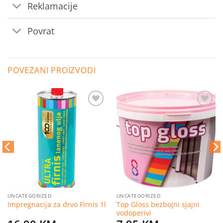
Reklamacije
Povrat
POVEZANI PROIZVODI
Dodaj
Dodaj
na
na
listu
listu
želja
želja
UNCATEGORIZED
UNCATEGORIZED
Top Gloss bezbojni sjajni
Impregnacija za drvo Firnis 1l
vodoperivi