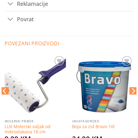
Reklamacije
Povrat
POVEZANI PROIZVODI
Dodaj
Dodaj
na
na
listu
listu
želja
želja
MOLERSKI PRIBOR
UNCATEGORIZED
LUX Molerski valjak od
Boja za zid Bravo 10l
mikrovlakana 18 cm