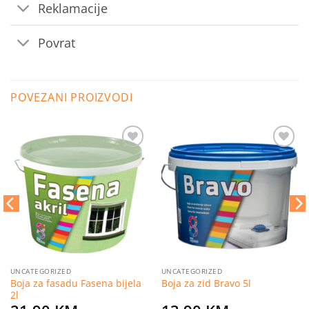
Reklamacije
Povrat
POVEZANI PROIZVODI
Dodaj
Dodaj
na
na
listu
listu
želja
želja
UNCATEGORIZED
UNCATEGORIZED
Boja za fasadu Fasena bijela
Boja za zid Bravo 5l
2l