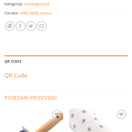
Kategorija:
Uncategorized
Oznake:
HWG 3478
,
innova
QR CODE
QR Code
POVEZANI PROIZVODI
Dodaj
Dodaj
na
na
listu
listu