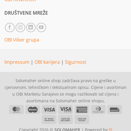
DRUŠTVENE MREŽE
OBI Viber grupa
Impressum
|
OBI karijera
|
Sigurnost
Solomaher online shop zadržava pravo na greške u
cjenovnom, tehničkom i tekstualnom opisu. Cijene i asortiman
u OBI Marketu Sarajevo se mogu razlikovati od cijena i
asortimana na Solomaher online shopu.
MasterCard
Maestro
Visa
Visa
American
Dinners
Invoi
Electron
Express
Club
Bank
Cash
Cash
Transfer
On
on
Copyright 2026 ©
SOLOMAHER
| Powered by
lll