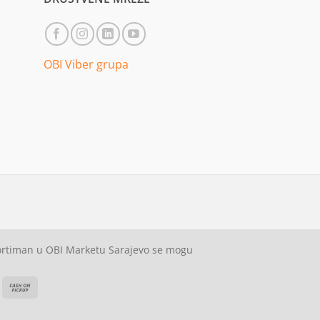
OBI Viber grupa
sortiman u OBI Marketu Sarajevo se mogu
ash
Cash
On
on
elivery
Pickup