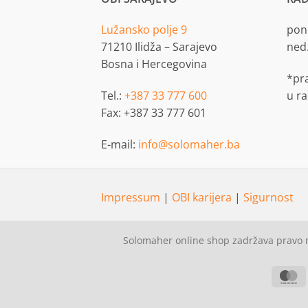
Lužansko polje 9
pon.
71210 Ilidža – Sarajevo
ned
Bosna i Hercegovina
*pr
Tel.:
+387 33 777 600
u r
Fax: +387 33 777 601
E-mail:
info@solomaher.ba
Impressum
|
OBI karijera
|
Sigurnost
Solomaher online shop zadržava pravo n
M