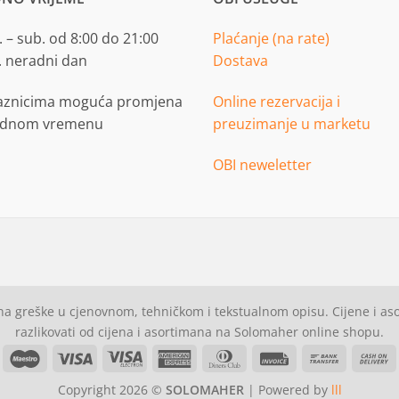
 – sub. od 8:00 do 21:00
Plaćanje (na rate)
. neradni dan
Dostava
aznicima moguća promjena
Online rezervacija i
adnom vremenu
preuzimanje u marketu
OBI neweletter
a greške u cjenovnom, tehničkom i tekstualnom opisu. Cijene i a
razlikovati od cijena i asortimana na Solomaher online shopu.
asterCard
Maestro
Visa
Visa
American
Dinners
Invoice
Bank
C
Electron
Express
Club
Transfer
Copyright 2026 ©
SOLOMAHER
| Powered by
lll
D