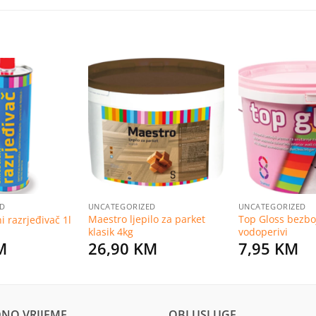
Dodaj
Dodaj
na
na
listu
listu
želja
želja
ED
UNCATEGORIZED
UNCATEGORIZED
Maestro ljepilo za parket
Top Gloss bezboj
 razrjeđivač 1l
klasik 4kg
vodoperivi
M
26,90
KM
7,95
KM
NO VRIJEME
OBI USLUGE