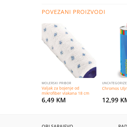
POVEZANI PROIZVODI
Dodaj
Dodaj
na
na
listu
listu
želja
želja
PRIBOR
MOLERSKI PRIBOR
UNCATEGORIZ
ski valjak od
Valjak za bojenje od
Chromos Uljni
kana 18 cm
mikrofiber vlakana 18 cm
KM
6,49
KM
12,99
K
OBI SARAJEVO
RAD