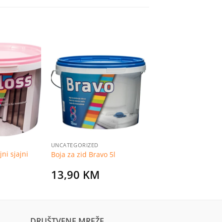
Dodaj
Dodaj
na
na
listu
listu
želja
želja
UNCATEGORIZED
ni sjajni
Boja za zid Bravo 5l
13,90
KM
DRUŠTVENE MREŽE