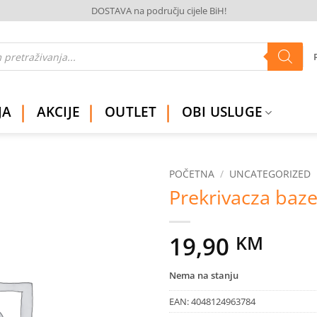
DOSTAVA na području cijele BiH!
JA
AKCIJE
OUTLET
OBI USLUGE
POČETNA
/
UNCATEGORIZED
Prekrivacza baz
Dodaj
na
listu
19,90
KM
želja
Nema na stanju
EAN:
4048124963784