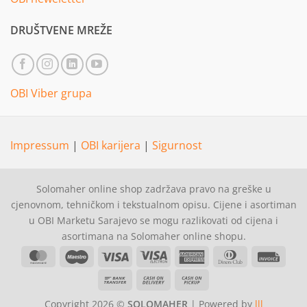
DRUŠTVENE MREŽE
OBI Viber grupa
Impressum
|
OBI karijera
|
Sigurnost
Solomaher online shop zadržava pravo na greške u
cjenovnom, tehničkom i tekstualnom opisu. Cijene i asortiman
u OBI Marketu Sarajevo se mogu razlikovati od cijena i
asortimana na Solomaher online shopu.
MasterCard
Maestro
Visa
Visa
American
Dinners
Invoi
Electron
Express
Club
Bank
Cash
Cash
Transfer
On
on
Copyright 2026 ©
SOLOMAHER
| Powered by
lll