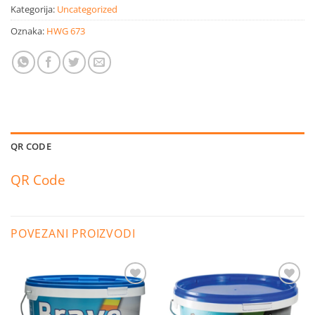
Kategorija:
Uncategorized
Oznaka:
HWG 673
QR CODE
QR Code
POVEZANI PROIZVODI
Dodaj
Dodaj
na
na
listu
listu