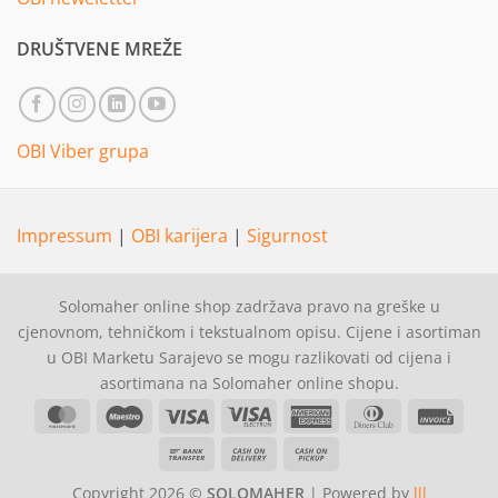
DRUŠTVENE MREŽE
OBI Viber grupa
Impressum
|
OBI karijera
|
Sigurnost
Solomaher online shop zadržava pravo na greške u
cjenovnom, tehničkom i tekstualnom opisu. Cijene i asortiman
u OBI Marketu Sarajevo se mogu razlikovati od cijena i
asortimana na Solomaher online shopu.
MasterCard
Maestro
Visa
Visa
American
Dinners
Invoi
Electron
Express
Club
Bank
Cash
Cash
Transfer
On
on
Copyright 2026 ©
SOLOMAHER
| Powered by
lll