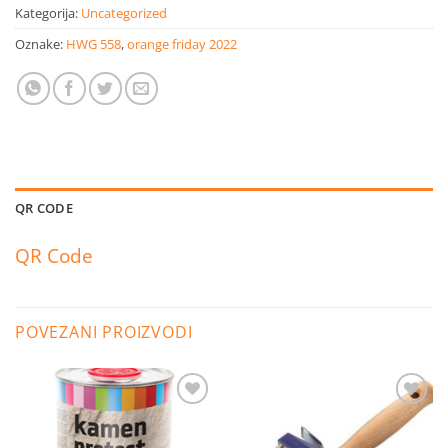
Kategorija:
Uncategorized
Oznake:
HWG 558
,
orange friday 2022
QR CODE
QR Code
POVEZANI PROIZVODI
Dodaj
Dodaj
na
na
listu
listu