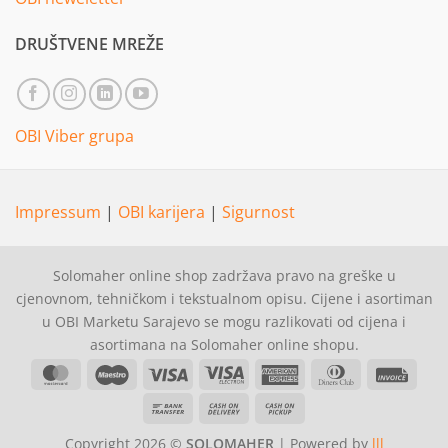
DRUŠTVENE MREŽE
OBI Viber grupa
Impressum
|
OBI karijera
|
Sigurnost
Solomaher online shop zadržava pravo na greške u
cjenovnom, tehničkom i tekstualnom opisu. Cijene i asortiman
u OBI Marketu Sarajevo se mogu razlikovati od cijena i
asortimana na Solomaher online shopu.
MasterCard
Maestro
Visa
Visa
American
Dinners
Invoi
Electron
Express
Club
Bank
Cash
Cash
Transfer
On
on
Copyright 2026 ©
SOLOMAHER
| Powered by
lll