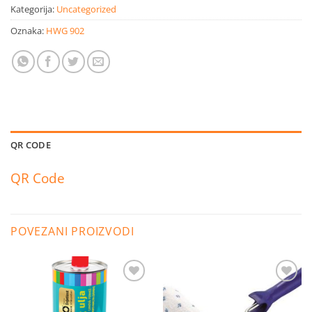
Kategorija:
Uncategorized
Oznaka:
HWG 902
QR CODE
QR Code
POVEZANI PROIZVODI
Dodaj
Dodaj
na
na
listu
listu