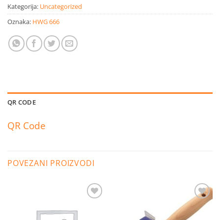
Kategorija:
Uncategorized
Oznaka:
HWG 666
QR CODE
QR Code
POVEZANI PROIZVODI
Dodaj
Dodaj
na
na
listu
listu