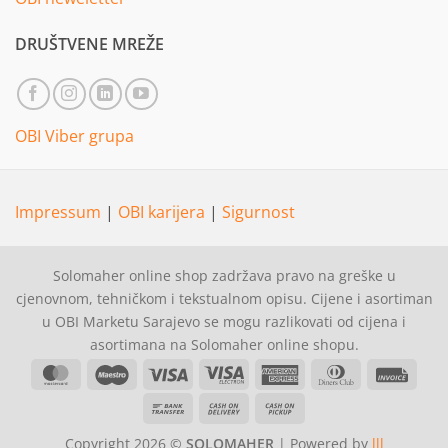
DRUŠTVENE MREŽE
OBI Viber grupa
Impressum
|
OBI karijera
|
Sigurnost
Solomaher online shop zadržava pravo na greške u
cjenovnom, tehničkom i tekstualnom opisu. Cijene i asortiman
u OBI Marketu Sarajevo se mogu razlikovati od cijena i
asortimana na Solomaher online shopu.
MasterCard
Maestro
Visa
Visa
American
Dinners
Invoi
Electron
Express
Club
Bank
Cash
Cash
Transfer
On
on
Copyright 2026 ©
SOLOMAHER
| Powered by
lll