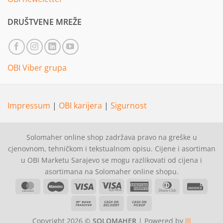
DRUŠTVENE MREŽE
OBI Viber grupa
Impressum
|
OBI karijera
|
Sigurnost
Solomaher online shop zadržava pravo na greške u
cjenovnom, tehničkom i tekstualnom opisu. Cijene i asortiman
u OBI Marketu Sarajevo se mogu razlikovati od cijena i
asortimana na Solomaher online shopu.
MasterCard
Maestro
Visa
Visa
American
Dinners
Invoi
Electron
Express
Club
Bank
Cash
Cash
Transfer
On
on
Copyright 2026 ©
SOLOMAHER
| Powered by
lll