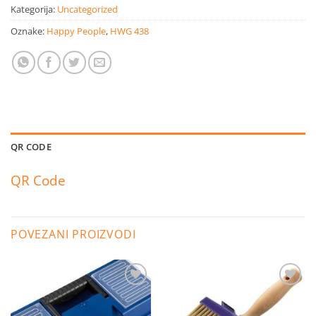
Kategorija:
Uncategorized
Oznake:
Happy People
,
HWG 438
QR CODE
QR Code
POVEZANI PROIZVODI
Dodaj
Dodaj
na
na
listu
listu