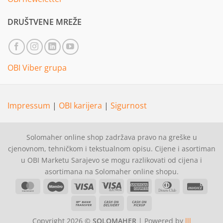
DRUŠTVENE MREŽE
OBI Viber grupa
Impressum
|
OBI karijera
|
Sigurnost
Solomaher online shop zadržava pravo na greške u
cjenovnom, tehničkom i tekstualnom opisu. Cijene i asortiman
u OBI Marketu Sarajevo se mogu razlikovati od cijena i
asortimana na Solomaher online shopu.
MasterCard
Maestro
Visa
Visa
American
Dinners
Invoi
Electron
Express
Club
Bank
Cash
Cash
Transfer
On
on
Copyright 2026 ©
SOLOMAHER
| Powered by
lll