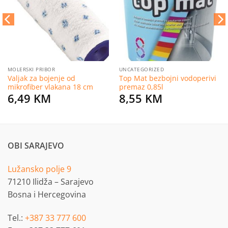
želja
želja
MOLERSKI PRIBOR
UNCATEGORIZED
Valjak za bojenje od
Top Mat bezbojni vodoperivi
mikrofiber vlakana 18 cm
premaz 0,85l
6,49
KM
8,55
KM
OBI SARAJEVO
Lužansko polje 9
71210 Ilidža – Sarajevo
Bosna i Hercegovina
Tel.:
+387 33 777 600