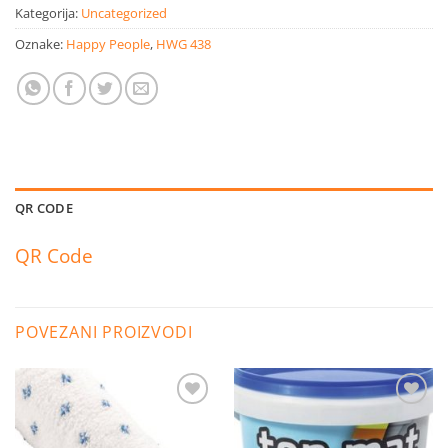
Kategorija:
Uncategorized
Oznake:
Happy People
,
HWG 438
QR CODE
QR Code
POVEZANI PROIZVODI
Dodaj
Dodaj
na
na
listu
listu