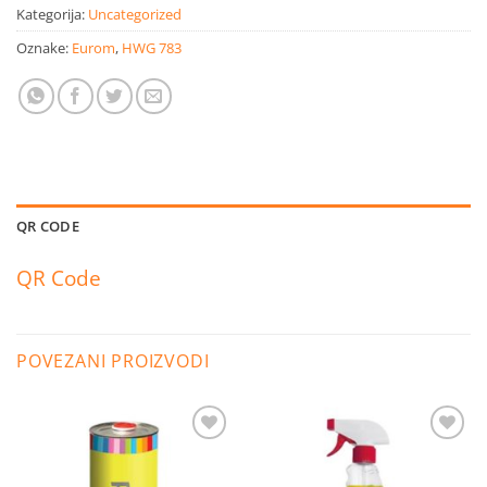
Kategorija:
Uncategorized
Oznake:
Eurom
,
HWG 783
QR CODE
QR Code
POVEZANI PROIZVODI
Dodaj
Dodaj
na
na
listu
listu