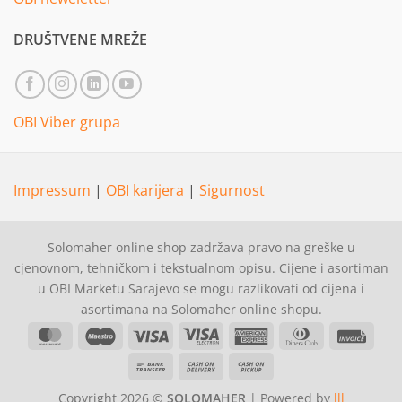
DRUŠTVENE MREŽE
OBI Viber grupa
Impressum
|
OBI karijera
|
Sigurnost
Solomaher online shop zadržava pravo na greške u
cjenovnom, tehničkom i tekstualnom opisu. Cijene i asortiman
u OBI Marketu Sarajevo se mogu razlikovati od cijena i
asortimana na Solomaher online shopu.
MasterCard
Maestro
Visa
Visa
American
Dinners
Invoi
Electron
Express
Club
Bank
Cash
Cash
Transfer
On
on
Copyright 2026 ©
SOLOMAHER
| Powered by
lll