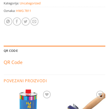
Kategorija:
Uncategorized
Oznaka:
HWG 7811
QR CODE
QR Code
POVEZANI PROIZVODI
Dodaj
Dodaj
na
na
listu
listu