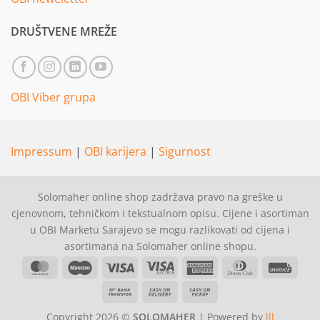
DRUŠTVENE MREŽE
OBI Viber grupa
Impressum
|
OBI karijera
|
Sigurnost
Solomaher online shop zadržava pravo na greške u
cjenovnom, tehničkom i tekstualnom opisu. Cijene i asortiman
u OBI Marketu Sarajevo se mogu razlikovati od cijena i
asortimana na Solomaher online shopu.
MasterCard
Maestro
Visa
Visa
American
Dinners
Invoi
Electron
Express
Club
Bank
Cash
Cash
Transfer
On
on
Copyright 2026 ©
SOLOMAHER
| Powered by
lll