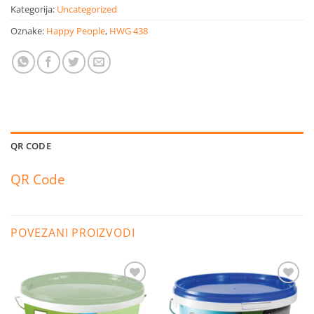
Kategorija:
Uncategorized
Oznake:
Happy People
,
HWG 438
QR CODE
QR Code
POVEZANI PROIZVODI
Dodaj
Dodaj
na
na
listu
listu