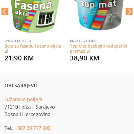
želja
želja
UNCATEGORIZED
UNCATEGORIZED
Boja za fasadu Fasena bijela
Top Mat bezbojni vodoperivi
2l
premaz 5l
21,90
KM
38,90
KM
OBI SARAJEVO
Lužansko polje 9
71210 Ilidža – Sarajevo
Bosna i Hercegovina
Tel.:
+387 33 777 600