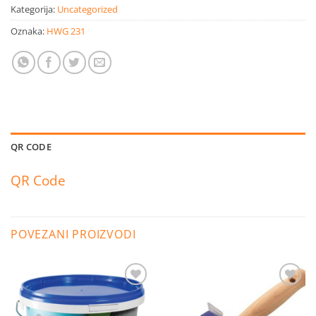
Kategorija:
Uncategorized
Oznaka:
HWG 231
QR CODE
QR Code
POVEZANI PROIZVODI
Dodaj
Dodaj
na
na
listu
listu