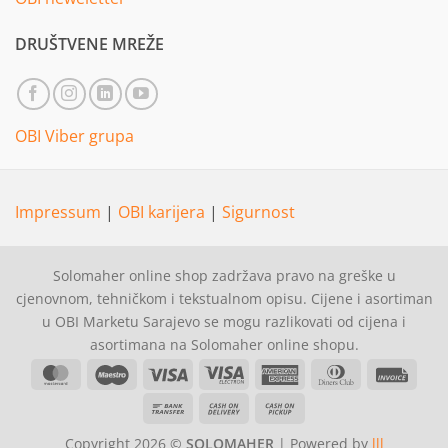
DRUŠTVENE MREŽE
OBI Viber grupa
Impressum
|
OBI karijera
|
Sigurnost
Solomaher online shop zadržava pravo na greške u
cjenovnom, tehničkom i tekstualnom opisu. Cijene i asortiman
u OBI Marketu Sarajevo se mogu razlikovati od cijena i
asortimana na Solomaher online shopu.
MasterCard
Maestro
Visa
Visa
American
Dinners
Invoi
Electron
Express
Club
Bank
Cash
Cash
Transfer
On
on
Copyright 2026 ©
SOLOMAHER
| Powered by
lll