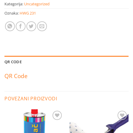
Kategorija:
Uncategorized
Oznaka:
HWG 231
QR CODE
QR Code
POVEZANI PROIZVODI
Dodaj
Dodaj
na
na
listu
listu