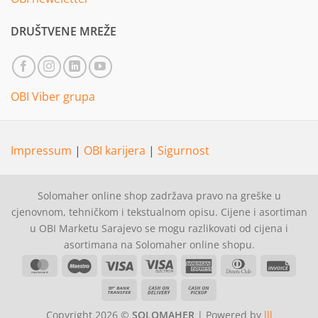
DRUŠTVENE MREŽE
OBI Viber grupa
Impressum
|
OBI karijera
|
Sigurnost
Solomaher online shop zadržava pravo na greške u
cjenovnom, tehničkom i tekstualnom opisu. Cijene i asortiman
u OBI Marketu Sarajevo se mogu razlikovati od cijena i
asortimana na Solomaher online shopu.
MasterCard
Maestro
Visa
Visa
American
Dinners
Invoi
Electron
Express
Club
Bank
Cash
Cash
Transfer
On
on
Copyright 2026 ©
SOLOMAHER
| Powered by
lll