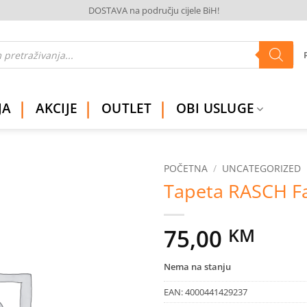
DOSTAVA na području cijele BiH!
JA
AKCIJE
OUTLET
OBI USLUGE
POČETNA
/
UNCATEGORIZED
Tapeta RASCH Fa
Dodaj
na
listu
75,00
KM
želja
Nema na stanju
EAN:
4000441429237