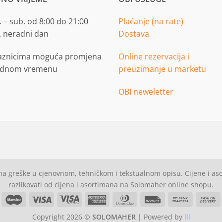
 – sub. od 8:00 do 21:00
Plaćanje (na rate)
. neradni dan
Dostava
aznicima moguća promjena
Online rezervacija i
adnom vremenu
preuzimanje u marketu
OBI neweletter
a greške u cjenovnom, tehničkom i tekstualnom opisu. Cijene i a
razlikovati od cijena i asortimana na Solomaher online shopu.
asterCard
Maestro
Visa
Visa
American
Dinners
Invoice
Bank
C
Electron
Express
Club
Transfer
Copyright 2026 ©
SOLOMAHER
| Powered by
lll
D