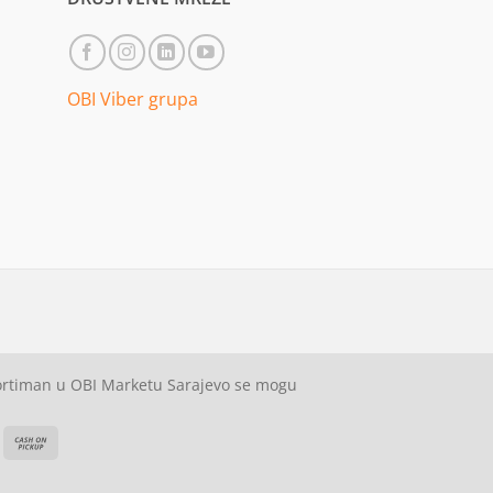
OBI Viber grupa
sortiman u OBI Marketu Sarajevo se mogu
ash
Cash
On
on
elivery
Pickup