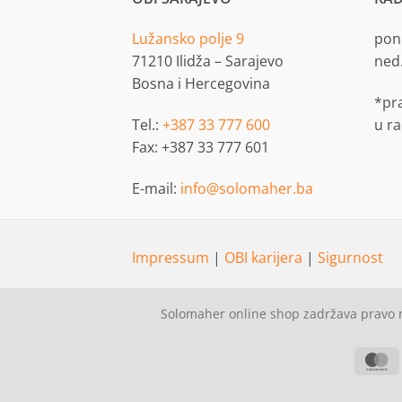
Lužansko polje 9
pon.
71210 Ilidža – Sarajevo
ned
Bosna i Hercegovina
*pr
Tel.:
+387 33 777 600
u r
Fax: +387 33 777 601
E-mail:
info@solomaher.ba
Impressum
|
OBI karijera
|
Sigurnost
Solomaher online shop zadržava pravo n
M