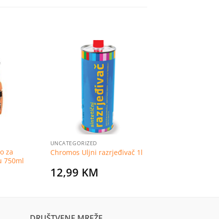
Dodaj
Dodaj
na
na
listu
listu
želja
želja
UNCATEGORIZED
o za
Chromos Uljni razrjeđivač 1l
u 750ml
12,99
KM
DRUŠTVENE MREŽE