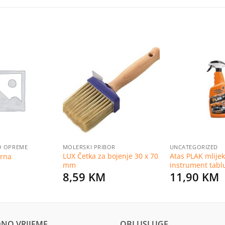
Dodaj
Dodaj
na
na
listu
listu
želja
želja
RO OPREME
MOLERSKI PRIBOR
UNCATEGORIZED
LUX Četka za bojenje 30 x 70
Atas PLAK mlijek
brna
mm
instrument tabl
8,59
KM
11,90
KM
NO VRIJEME
OBI USLUGE