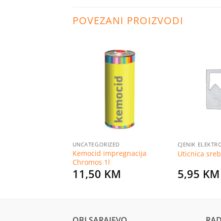
POVEZANI PROIZVODI
Dodaj
Dodaj
na
na
listu
listu
želja
želja
RIZED
UNCATEGORIZED
CJENIK ELEKT
Kemocid impregnacija
tekt 1l
Uticnica sre
Chromos 1l
KM
11,50
KM
5,95
KM
OBI SARAJEVO
RAD