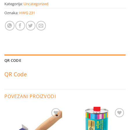
Kategorija:
Uncategorized
Oznaka:
HWG 231
QR CODE
QR Code
POVEZANI PROIZVODI
Dodaj
Dodaj
na
na
listu
listu