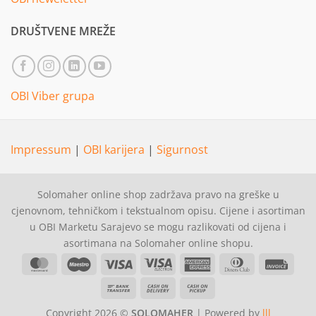
DRUŠTVENE MREŽE
OBI Viber grupa
Impressum
|
OBI karijera
|
Sigurnost
Solomaher online shop zadržava pravo na greške u
cjenovnom, tehničkom i tekstualnom opisu. Cijene i asortiman
u OBI Marketu Sarajevo se mogu razlikovati od cijena i
asortimana na Solomaher online shopu.
MasterCard
Maestro
Visa
Visa
American
Dinners
Invoi
Electron
Express
Club
Bank
Cash
Cash
Transfer
On
on
Copyright 2026 ©
SOLOMAHER
| Powered by
lll